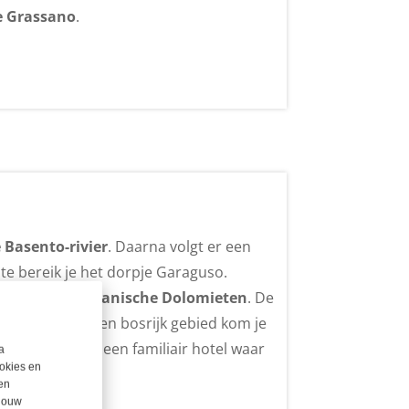
e Grassano
.
 Basento-rivier
. Daarna volgt er een
te bereik je het dorpje Garaguso.
n de
kleine Lucanische Dolomieten
. De
 Accettura en een bosrijk gebied kom je
 overnacht je in een familiair hotel waar
a
okies en
en
 jouw