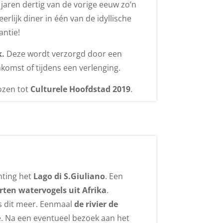
jaren dertig van de vorige eeuw zo’n
rlijk diner in één van de idyllische
antie!
k.
Deze wordt verzorgd door een
nkomst of tijdens een verlenging.
ozen tot
Culturele Hoofdstad 2019
.
hting het
Lago di S.Giuliano
. Een
rten watervogels uit Afrika
.
gs dit meer. Eenmaal
de rivier de
e. Na een eventueel bezoek aan het