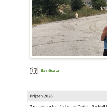
Basilicata
Prijzen 2026
7 nachten o.b.v. 4 x Logies Ontbijt, 3 x Half