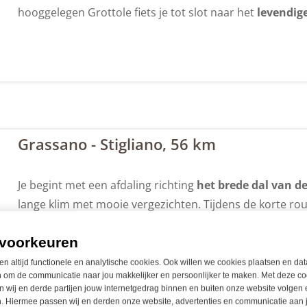
hooggelegen Grottole fiets je tot slot naar het
levendig
Grassano - Stigliano, 56 km
Je begint met een afdaling richting
het brede dal van de
lange klim met mooie vergezichten. Tijdens de korte rou
Vervolgens kom je een regionaal park binnen, gelegen i
voorkeuren
lange route leid je daarnaast door San Mauro Forte. Via
uiteindelijk aan in
Stigliano,
Il Balcone dello Jonio
. Hier
en altijd functionele en analytische cookies. Ook willen we cookies plaatsen en dat
 om de communicatie naar jou makkelijker en persoonlijker te maken. Met deze co
er een heerlijk diner voor je wordt bereid.
 wij en derde partijen jouw internetgedrag binnen en buiten onze website volgen 
. Hiermee passen wij en derden onze website, advertenties en communicatie aan