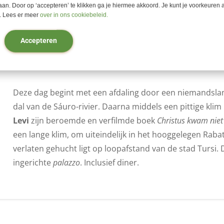
aan. Door op ‘accepteren’ te klikken ga je hiermee akkoord. Je kunt je voorkeuren a
 Lees er meer
over in ons cookiebeleid.
Accepteren
Stigliano - Tursi, 50 of 63 km
Deze dag begint met een afdaling door een niemandsland
dal van de Sáuro-rivier. Daarna middels een pittige klim
Levi
zijn beroemde en verfilmde boek
Christus kwam niet
een lange klim, om uiteindelijk in het hooggelegen Rab
verlaten gehucht ligt op loopafstand van de stad Tursi. 
ingerichte
palazzo
. Inclusief diner.