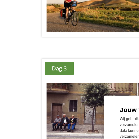
Dag 3
Jouw 
Wij gebruik
verzamelen
data kunnen
verzamelen