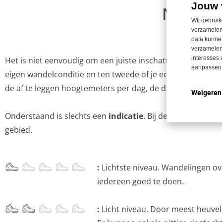
Jouw 
Niveau 
Wij gebruik
verzamelen
data kunnen
verzamelen
interesses 
Het is niet eenvoudig om een juiste inschatting te geven va
aanpassen.
eigen wandelconditie en ten tweede of je een (zware) rugza
de af te leggen hoogtemeters per dag, de dag afstand en
Weigeren
Onderstaand is slechts een
indicatie
. Bij de meeste reiz
gebied.
:
Lichtste niveau. Wandelingen ov
iedereen goed te doen.
:
Licht niveau. Door meest heuvela