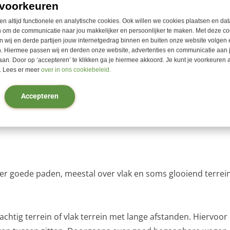
voorkeuren
van de wandelvakanties
en altijd functionele en analytische cookies. Ook willen we cookies plaatsen en dat
 om de communicatie naar jou makkelijker en persoonlijker te maken. Met deze co
 wij en derde partijen jouw internetgedrag binnen en buiten onze website volgen 
. Hiermee passen wij en derden onze website, advertenties en communicatie aan
aan. Door op ‘accepteren’ te klikken ga je hiermee akkoord. Je kunt je voorkeuren a
n het niveau. De zwaarte is afhankelijk van een aantal factor
 Lees er meer
over in ons cookiebeleid.
k meeneemt. Verder zijn ook de steilte van een klim of afdal
 de weersomstandigheden van invloed.
Accepteren
en wordt aanvullend een nadere toelichting gegeven over het
er goede paden, meestal over vlak en soms glooiend terrein
chtig terrein of vlak terrein met lange afstanden. Hiervoor 