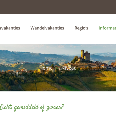
tsvakanties
Wandelvakanties
Regio’s
Informat
Home
Niveau
Licht, gemiddeld of zwaar?