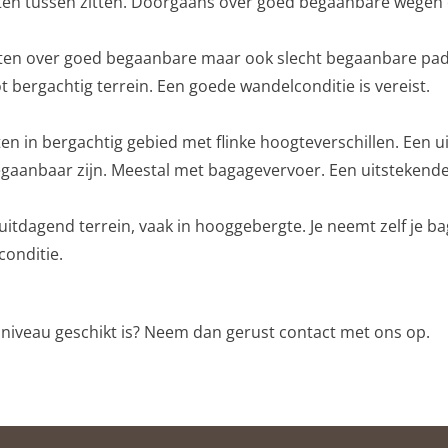
hten tussen zitten. Doorgaans over goed begaanbare wegen
en over goed begaanbare maar ook slecht begaanbare paden
 bergachtig terrein. Een goede wandelconditie is vereist.
en in bergachtig gebied met flinke hoogteverschillen. Een u
gaanbaar zijn. Meestal met bagagevervoer. Een uitstekende c
itdagend terrein, vaak in hooggebergte. Je neemt zelf je b
onditie.
t niveau geschikt is? Neem dan gerust contact met ons op.