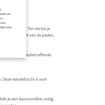
a
okies en
en
 jouw
ltijd weer
en ter plaatse. Ten eerste je
ing, de kwaliteit van de paden,
 niveau in het desbetreffende
. Deze wandeltocht is voor
heb je een basisconditie nodig.