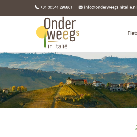
+31 (0)541 296861
info@onderweegsinitalie.nl
Fie