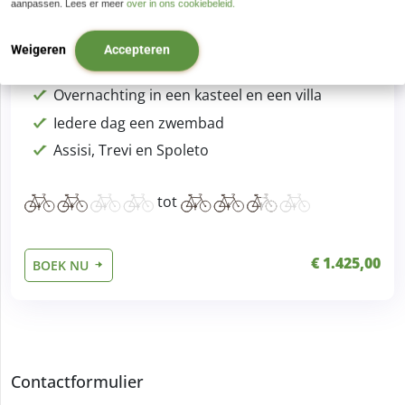
aanpassen. Lees er meer
over in ons cookiebeleid.
Weigeren
Accepteren
Fietsvakantie Umbrië Standplaats – 8 dagen
Overnachting in een kasteel en een villa
Iedere dag een zwembad
Assisi, Trevi en Spoleto
tot
€ 1.425,00
BOEK NU
Contactformulier