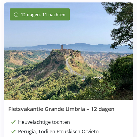
12 dagen, 11 nachten
12 dagen, 11 nachten
Fietsvakantie Grande Umbria – 12 dagen
Heuvelachtige tochten
Perugia, Todi en Etruskisch Orvieto