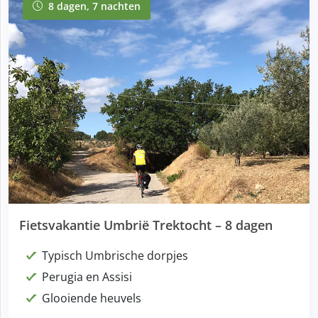
8 dagen, 7 nachten
8 dagen, 7 nachten
Fietsvakantie Umbrië Trektocht – 8 dagen
Typisch Umbrische dorpjes
Perugia en Assisi
Glooiende heuvels