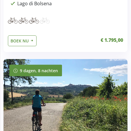
Lago di Bolsena
€ 1.795,00
BOEK NU
9 dagen, 8 nachten
9 dagen, 8 nachten