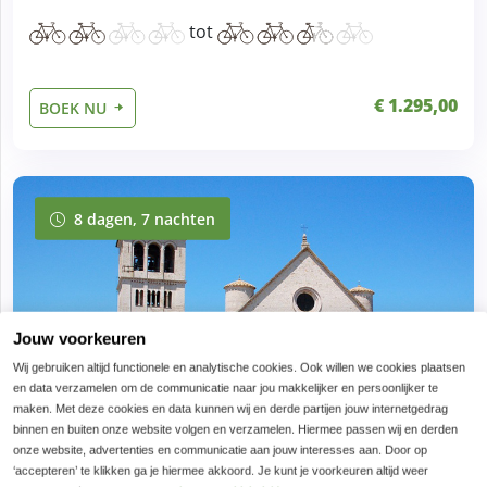
tot
€ 1.295,00
BOEK NU
8 dagen, 7 nachten
8 dagen, 7 nachten
Jouw voorkeuren
Wij gebruiken altijd functionele en analytische cookies. Ook willen we cookies plaatsen
en data verzamelen om de communicatie naar jou makkelijker en persoonlijker te
maken. Met deze cookies en data kunnen wij en derde partijen jouw internetgedrag
binnen en buiten onze website volgen en verzamelen. Hiermee passen wij en derden
onze website, advertenties en communicatie aan jouw interesses aan. Door op
‘accepteren’ te klikken ga je hiermee akkoord. Je kunt je voorkeuren altijd weer