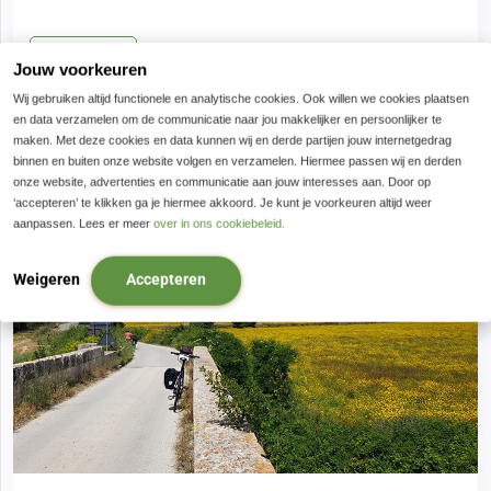
€ 895,00
BOEK NU
Jouw voorkeuren
Wij gebruiken altijd functionele en analytische cookies. Ook willen we cookies plaatsen
en data verzamelen om de communicatie naar jou makkelijker en persoonlijker te
maken. Met deze cookies en data kunnen wij en derde partijen jouw internetgedrag
binnen en buiten onze website volgen en verzamelen. Hiermee passen wij en derden
8 dagen, 7 nachten
8 dagen, 7 nachten
onze website, advertenties en communicatie aan jouw interesses aan. Door op
‘accepteren’ te klikken ga je hiermee akkoord. Je kunt je voorkeuren altijd weer
aanpassen. Lees er meer
over in ons cookiebeleid.
Weigeren
Accepteren