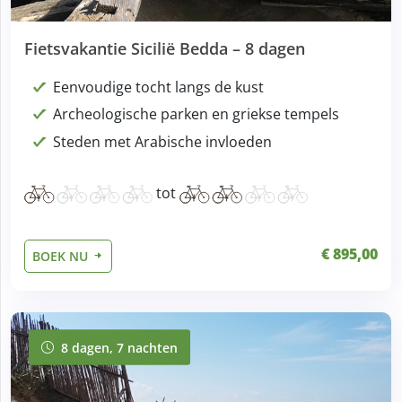
Fietsvakantie Sicilië Bedda – 8 dagen
Eenvoudige tocht langs de kust
Archeologische parken en griekse tempels
Steden met Arabische invloeden
tot
€ 895,00
BOEK NU
8 dagen, 7 nachten
8 dagen, 7 nachten