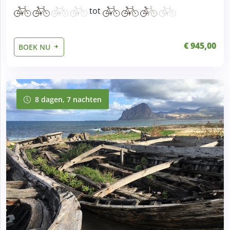
tot
€ 945,00
BOEK NU
8 dagen, 7 nachten
8 dagen, 7 nachten