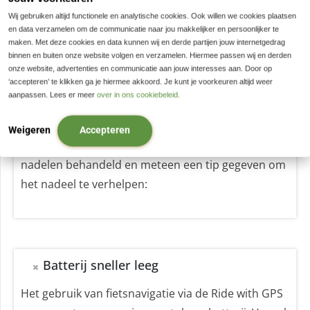
klaarstaat.
Wij gebruiken altijd functionele en analytische cookies. Ook willen we cookies plaatsen
en data verzamelen om de communicatie naar jou makkelijker en persoonlijker te
maken. Met deze cookies en data kunnen wij en derde partijen jouw internetgedrag
binnen en buiten onze website volgen en verzamelen. Hiermee passen wij en derden
onze website, advertenties en communicatie aan jouw interesses aan. Door op
‘accepteren’ te klikken ga je hiermee akkoord. Je kunt je voorkeuren altijd weer
Nadelen Ride with GPS app
aanpassen. Lees er meer
over in ons cookiebeleid.
Naast de vele voordelen zijn er ook nadelen van
Weigeren
Accepteren
deze app. Hieronder hebben wij een aantal
nadelen behandeld en meteen een tip gegeven om
het nadeel te verhelpen:
Batterij sneller leeg
Het gebruik van fietsnavigatie via de Ride with GPS