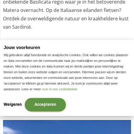
onbekende Basilicata regio waar je in het betoverende
Matera overnacht. Op de Italiaanse eilanden fietsen?
Ontdek de overweldigende natuur en kraakheldere kust
van Sardinië.
De baroksteden zoals Noto, Palazzolo Acreide, Modica
Jouw voorkeuren
en Siracusa ontdek je op Sicilië.
Wij gebruiken altijd functionele en analytische cookies. Ook willen we cookies plaatsen
Voor de actieve levensgenieters die in een week tijd wel
en data verzamelen om de communicatie naar jou makkelijker en persoonlijker te
maken. Met deze cookies en data kunnen wij en derde partijen jouw internetgedrag
300 kilometer ontdekt op de fiets. Je kunt vaak kiezen
binnen en buiten onze website volgen en verzamelen. Hiermee passen wij en derden
tussen korte of lange afstanden. Ook de sportieve
onze website, advertenties en communicatie aan jouw interesses aan. Door op
‘accepteren’ te klikken ga je hiermee akkoord. Je kunt je voorkeuren altijd weer
fietsers met race / koersfiets kunnen kiezen voor reizen
aanpassen. Lees er meer
over in ons cookiebeleid.
met extra lange afstanden of meer hoogtemeters.
Fietsvakanties in Italië ver weg van de massa.
Weigeren
Accepteren