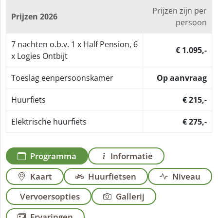
Prijzen zijn per
Prijzen 2026
persoon
7 nachten o.b.v. 1 x Half Pension, 6
€ 1.095,-
x Logies Ontbijt
Toeslag eenpersoonskamer
Op aanvraag
Huurfiets
€ 215,-
Elektrische huurfiets
€ 275,-
Programma
Informatie
Kaart
Huurfietsen
Niveau
Vervoersopties
Gallerij
Ervaringen