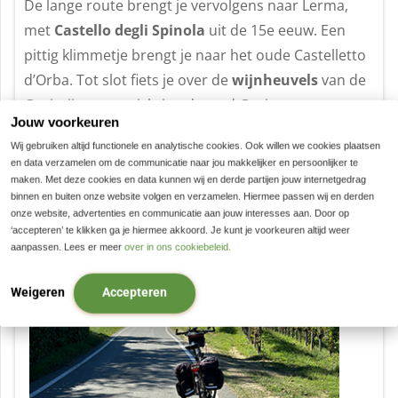
De lange route brengt je vervolgens naar Lerma,
met
Castello degli Spinola
uit de 15e eeuw. Een
pittig klimmetje brengt je naar het oude Castelletto
d’Orba. Tot slot fiets je over de
wijnheuvels
van de
Gavi wijn, terug richting de stad Gavi.
Jouw voorkeuren
Wij gebruiken altijd functionele en analytische cookies. Ook willen we cookies plaatsen
en data verzamelen om de communicatie naar jou makkelijker en persoonlijker te
Dag 6
maken. Met deze cookies en data kunnen wij en derde partijen jouw internetgedrag
binnen en buiten onze website volgen en verzamelen. Hiermee passen wij en derden
onze website, advertenties en communicatie aan jouw interesses aan. Door op
‘accepteren’ te klikken ga je hiermee akkoord. Je kunt je voorkeuren altijd weer
aanpassen. Lees er meer
over in ons cookiebeleid.
Weigeren
Accepteren