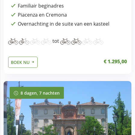
Familiair beginadres
Piacenza en Cremona
Overnachting in de suite van een kasteel
tot
€ 1.295,00
BOEK NU
8 dagen, 7 nachten
8 dagen, 7 nachten