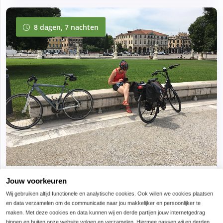
8 dagen, 7 nachten
8 dagen, 7 nachten
Fietsvakantie standplaats Veneto – 8 dagen
Jouw voorkeuren
Wij gebruiken altijd functionele en analytische cookies. Ook willen we cookies plaatsen
Familiair agriturismo met zwembad
en data verzamelen om de communicatie naar jou makkelijker en persoonlijker te
maken. Met deze cookies en data kunnen wij en derde partijen jouw internetgedrag
Fantastische keuken
binnen en buiten onze website volgen en verzamelen. Hiermee passen wij en derden