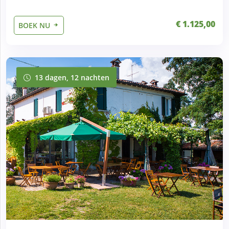
€ 1.125,00
BOEK NU
13 dagen, 12 nachten
13 dagen, 12 nachten