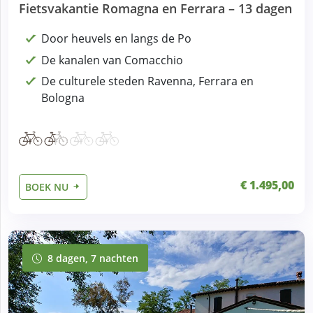
Fietsvakantie Romagna en Ferrara – 13 dagen
Door heuvels en langs de Po
De kanalen van Comacchio
De culturele steden Ravenna, Ferrara en
Bologna
€ 1.495,00
BOEK NU
8 dagen, 7 nachten
8 dagen, 7 nachten