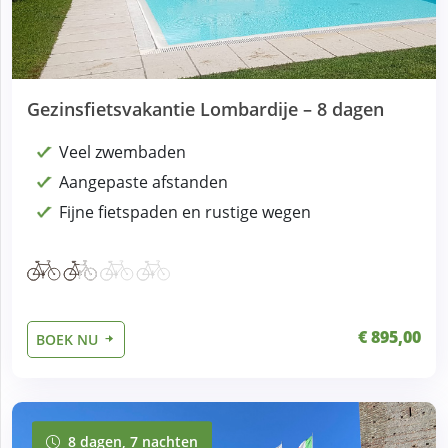
Gezinsfietsvakantie Lombardije – 8 dagen
Veel zwembaden
Aangepaste afstanden
Fijne fietspaden en rustige wegen
€ 895,00
BOEK NU
8 dagen, 7 nachten
8 dagen, 7 nachten