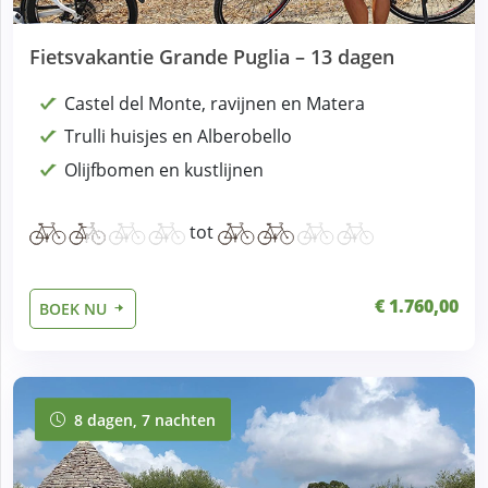
Fietsvakantie Grande Puglia – 13 dagen
Castel del Monte, ravijnen en Matera
Trulli huisjes en Alberobello
Olijfbomen en kustlijnen
tot
€ 1.760,00
BOEK NU
8 dagen, 7 nachten
8 dagen, 7 nachten