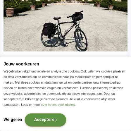
Fietsvakantie Modena en Parma Comfort – 8
Jouw voorkeuren
dagen
Wij gebruiken altijd functionele en analytische cookies. Ook willen we cookies plaatsen
en data verzamelen om de communicatie naar jou makkelijker en persoonlijker te
Bijzondere en sfeervolle adressen
maken. Met deze cookies en data kunnen wij en derde partijen jouw internetgedrag
Culinair genieten
binnen en buiten onze website volgen en verzamelen. Hiermee passen wij en derden
onze website, advertenties en communicatie aan jouw interesses aan. Door op
Over de uitlopers van de Apennijnen
‘accepteren’ te klikken ga je hiermee akkoord. Je kunt je voorkeuren altijd weer
aanpassen. Lees er meer
over in ons cookiebeleid.
Weigeren
Accepteren