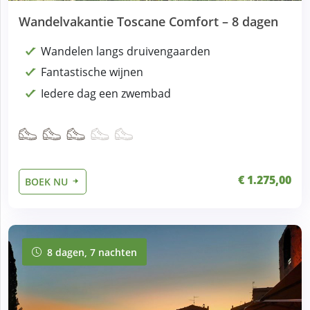
Wandelvakantie Toscane Comfort – 8 dagen
Wandelen langs druivengaarden
Fantastische wijnen
Iedere dag een zwembad
€ 1.275,00
BOEK NU
8 dagen, 7 nachten
8 dagen, 7 nachten