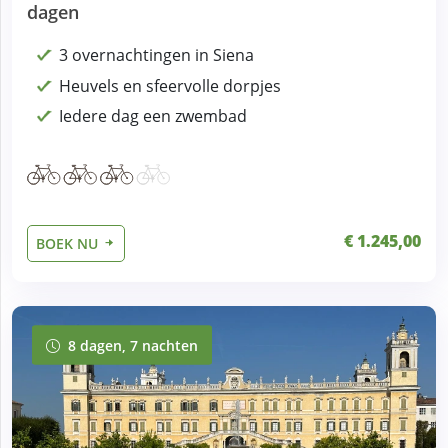
dagen
3 overnachtingen in Siena
Heuvels en sfeervolle dorpjes
Iedere dag een zwembad
€ 1.245,00
BOEK NU
8 dagen, 7 nachten
8 dagen, 7 nachten