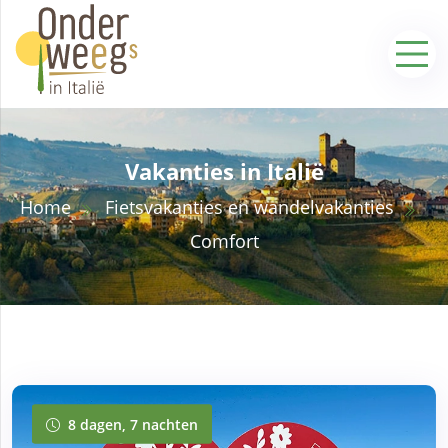
Vakanties in Italië
Home
Fietsvakanties en wandelvakanties
Comfort
8 dagen, 7 nachten
8 dagen, 7 nachten