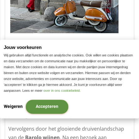
Rodello – Novello, 19 km
Jouw voorkeuren
Wij gebruiken altijd functionele en analytische cookies. Ook willen we cookies plaatsen
en data verzamelen om de communicatie naar jou makkelijker en persoonlijker te
Vandaag wandel je westwaarts, langs bossen en
maken. Met deze cookies en data kunnen wij en derde partijen jouw internetgedrag
door wijngaarden. Een afdaling brengt je naar
Sinio
,
binnen en buiten onze website volgen en verzamelen. Hiermee passen wij en derden
onze website, advertenties en communicatie aan jouw interesses aan. Door op
van oorsprong een Middeleeuws dorp dat uitkijkt
‘accepteren’ te klikken ga je hiermee akkoord. Je kunt je voorkeuren altijd weer
op de
Valle Talloria
. Verder omhoog langs de
aanpassen. Lees er meer
over in ons cookiebeleid.
beroemde
nebbiolo wijngaarden
, richting het
oude dorp
Serralunga
, waarvan het kasteel met zijn
Weigeren
Accepteren
prachtige silhouet het dorp domineert.
Vervolgens door het glooiende druivenlandschap
van de
Barolo wijnen
. Na een bezoek aan