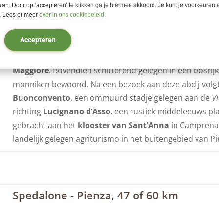
aan. Door op ‘accepteren’ te klikken ga je hiermee akkoord. Je kunt je voorkeuren a
Rondrit Spedalone, 29 of 54 km
 Lees er meer
over in ons cookiebeleid.
Accepteren
Een panoramische route brengt je eerst naar het
kaste
richting Chiusure waar je ook een mooi uitzicht hebt op
Maggiore
. Bovendien schitterend gelegen in een bosrij
monniken bewoond. Na een bezoek aan deze abdij volgt er
Buonconvento
, een ommuurd stadje gelegen aan de
Vi
richting
Lucignano d’Asso
, een rustiek middeleeuws pl
gebracht aan het
klooster van Sant’Anna
in Camprena f
landelijk gelegen agriturismo in het buitengebied van Pi
Spedalone - Pienza, 47 of 60 km