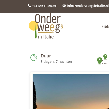
+31 (0)541 296861
info@onderweegsinitalie.nl
Fie
Duur
8 dagen, 7 nachten