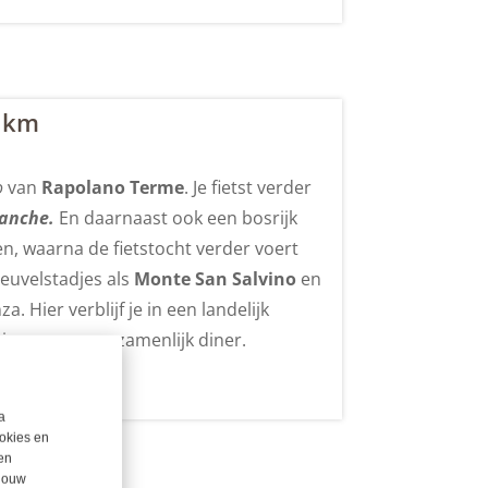
5 km
o
van
Rapolano Terme
. Je fietst verder
ianche.
En daarnaast ook een bosrijk
n, waarna de fietstocht verder voert
heuvelstadjes als
Monte San Salvino
en
a. Hier verblijf je in een landelijk
ier van een gezamenlijk diner.
a
okies en
en
 jouw