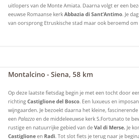
uitlopers van de Monte Amiata. Daarna volgt er een b
eeuwse Romaanse kerk
Abbazia di Sant’Antimo
. Je da
van oorsprong Etruskische stad maar ook beroemd om h
Montalcino - Siena, 58 km
Op deze laatste fietsdag begin je met een tocht door een b
richting
Castiglione del Bosco
. Een luxueus en imposa
wijngaarden. Je bezoekt daarna het kleine, fascinerend
een
Palazzo
en de middeleeuwse kerk S.Fortunato te bewo
rustige en natuurrijke gebied van de
Val di Merse.
Je ko
Castiglione
en
Radi
. Tot slot fiets je terug naar je beg