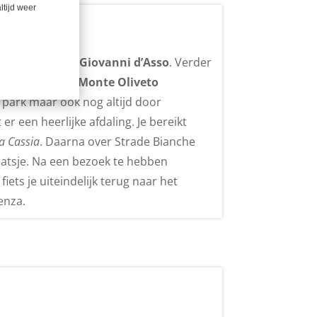
ltijd weer
elplaatsje San Giovanni d’Asso
. Verder
 de
Abbazia di Monte Oliveto
k park maar ook nog altijd door
 een heerlijke afdaling. Je bereikt
a Cassia
. Daarna over Strade Bianche
aatsje. Na een bezoek te hebben
iets je uiteindelijk terug naar het
enza.