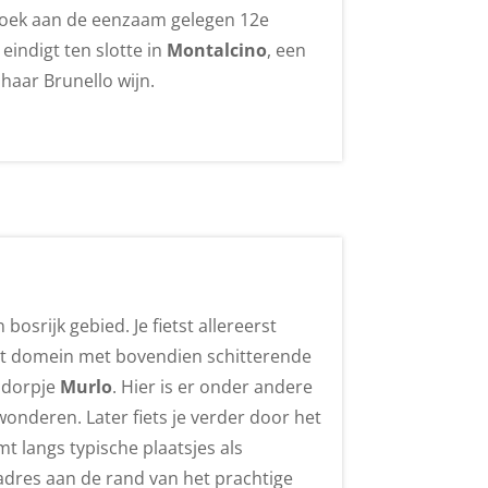
ezoek aan de eenzaam gelegen 12e
g eindigt ten slotte in
Montalcino
, een
aar Brunello wijn.
osrijk gebied. Je fietst allereerst
nt domein met bovendien schitterende
e dorpje
Murlo
. Hier is er onder andere
nderen. Later fiets je verder door het
mt langs typische plaatsjes als
inadres aan de rand van het prachtige