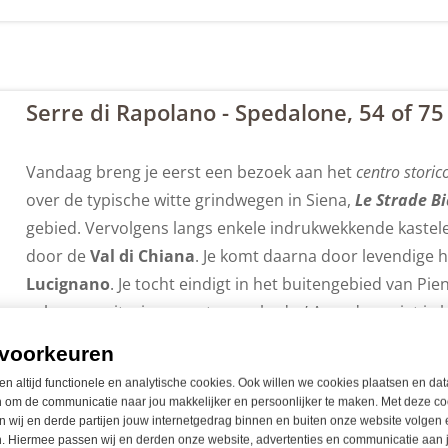
Serre di Rapolano - Spedalone, 54 of 7
Vandaag breng je eerst een bezoek aan het
centro storic
over de typische witte grindwegen in Siena,
Le Strade B
gebied. Vervolgens langs enkele indrukwekkende kastele
door de
Val di Chiana
. Je komt daarna door levendige 
Lucignano
. Je tocht eindigt in het buitengebied van Pienz
gelegen agriturismo met zwembad. s’ Avonds geniet je h
voorkeuren
en altijd functionele en analytische cookies. Ook willen we cookies plaatsen en dat
 om de communicatie naar jou makkelijker en persoonlijker te maken. Met deze co
 wij en derde partijen jouw internetgedrag binnen en buiten onze website volgen 
. Hiermee passen wij en derden onze website, advertenties en communicatie aan