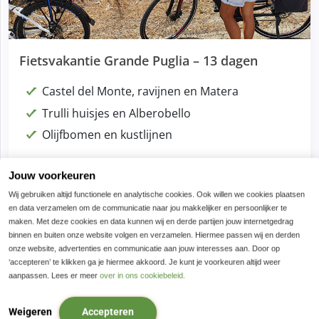
Fietsvakantie Grande Puglia – 13 dagen
Castel del Monte, ravijnen en Matera
Trulli huisjes en Alberobello
Olijfbomen en kustlijnen
tot
Jouw voorkeuren
Wij gebruiken altijd functionele en analytische cookies. Ook willen we cookies plaatsen
en data verzamelen om de communicatie naar jou makkelijker en persoonlijker te
€ 1.760,00
maken. Met deze cookies en data kunnen wij en derde partijen jouw internetgedrag
BOEK NU
binnen en buiten onze website volgen en verzamelen. Hiermee passen wij en derden
onze website, advertenties en communicatie aan jouw interesses aan. Door op
‘accepteren’ te klikken ga je hiermee akkoord. Je kunt je voorkeuren altijd weer
aanpassen. Lees er meer
over in ons cookiebeleid.
8 dagen, 7 nachten
8 dagen, 7 nachten
Weigeren
Accepteren