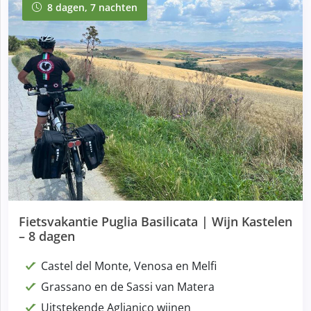
8 dagen, 7 nachten
8 dagen, 7 nachten
Fietsvakantie Puglia Basilicata | Wijn Kastelen
– 8 dagen
Castel del Monte, Venosa en Melfi
Grassano en de Sassi van Matera
Uitstekende Aglianico wijnen