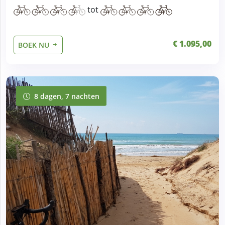
tot
€ 1.095,00
BOEK NU
8 dagen, 7 nachten
8 dagen, 7 nachten