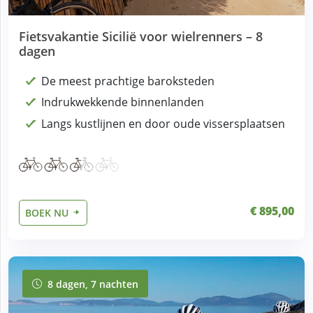
Fietsvakantie Sicilië voor wielrenners – 8
dagen
De meest prachtige baroksteden
Indrukwekkende binnenlanden
Langs kustlijnen en door oude vissersplaatsen
€ 895,00
BOEK NU
8 dagen, 7 nachten
8 dagen, 7 nachten