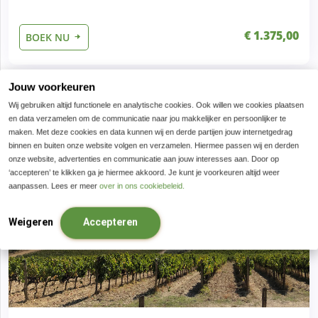
€ 1.375,00
BOEK NU
Jouw voorkeuren
Wij gebruiken altijd functionele en analytische cookies. Ook willen we cookies plaatsen
8 dagen, 7 nachten
8 dagen, 7 nachten
en data verzamelen om de communicatie naar jou makkelijker en persoonlijker te
maken. Met deze cookies en data kunnen wij en derde partijen jouw internetgedrag
binnen en buiten onze website volgen en verzamelen. Hiermee passen wij en derden
onze website, advertenties en communicatie aan jouw interesses aan. Door op
‘accepteren’ te klikken ga je hiermee akkoord. Je kunt je voorkeuren altijd weer
aanpassen. Lees er meer
over in ons cookiebeleid.
Weigeren
Accepteren