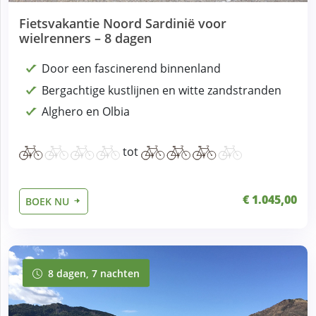
Fietsvakantie Noord Sardinië voor
wielrenners – 8 dagen
Door een fascinerend binnenland
Bergachtige kustlijnen en witte zandstranden
Alghero en Olbia
tot
€ 1.045,00
BOEK NU
8 dagen, 7 nachten
8 dagen, 7 nachten