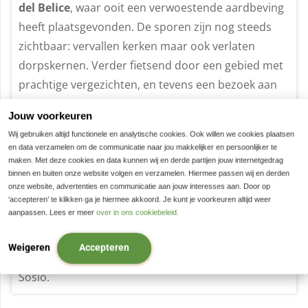
del Belice
, waar ooit een verwoestende aardbeving
heeft plaatsgevonden. De sporen zijn nog steeds
zichtbaar: vervallen kerken maar ook verlaten
dorpskernen. Verder fietsend door een gebied met
prachtige vergezichten, en tevens een bezoek aan
San Margherita. Hier vind je een museum gewijd
Jouw voorkeuren
aan
Giuseppe Tomasi di Lampedusa
. De schrijver
Wij gebruiken altijd functionele en analytische cookies. Ook willen we cookies plaatsen
van de roman Il Gattopardo (De Tijgerkat).
en data verzamelen om de communicatie naar jou makkelijker en persoonlijker te
Vervolgens richting
Sambuca, één van de
Borghi
maken. Met deze cookies en data kunnen wij en derde partijen jouw internetgedrag
binnen en buiten onze website volgen en verzamelen. Hiermee passen wij en derden
piu belli D’Italia
.
Een stadje waar de centrale Corso
onze website, advertenties en communicatie aan jouw interesses aan. Door op
Umberto steeds verder omhoog loopt. Verder langs
‘accepteren’ te klikken ga je hiermee akkoord. Je kunt je voorkeuren altijd weer
aanpassen. Lees er meer
over in ons cookiebeleid.
een typisch Siciliaans theater en prachtige oude
kerken. Tot slot kom je aan op de Belvedère, waar je
Weigeren
Accepteren
een adembenemend uitzicht hebt over de Valle di
Sosio.