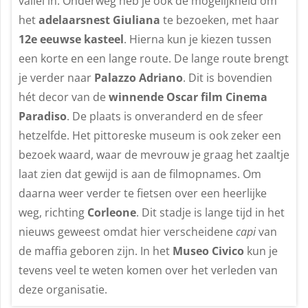
vallei in. Onderweg heb je ook de mogelijkheid om
het
adelaarsnest Giuliana
te bezoeken, met haar
12e eeuwse kasteel
. Hierna kun je kiezen tussen
een korte en een lange route. De lange route brengt
je verder naar
Palazzo Adriano
. Dit is bovendien
hét decor van de
winnende Oscar film Cinema
Paradiso
. De plaats is onveranderd en de sfeer
hetzelfde. Het pittoreske museum is ook zeker een
bezoek waard, waar de mevrouw je graag het zaaltje
laat zien dat gewijd is aan de filmopnames. Om
daarna weer verder te fietsen over een heerlijke
weg, richting
Corleone
. Dit stadje is lange tijd in het
nieuws geweest omdat hier verscheidene
capi
van
de maffia geboren zijn. In het
Museo Civico
kun je
tevens veel te weten komen over het verleden van
deze organisatie.