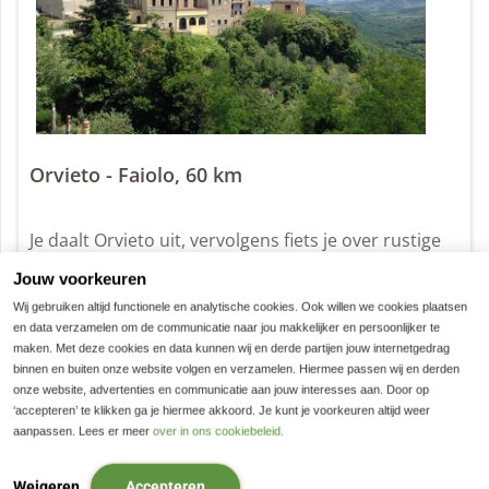
Orvieto - Faiolo, 60 km
Je daalt Orvieto uit, vervolgens fiets je over rustige
wegen richting het noorden. Omhoog naar
Jouw voorkeuren
Allerona,
een eenzaam dorp waar slechts één maal
Wij gebruiken altijd functionele en analytische cookies. Ook willen we cookies plaatsen
per dag een bus komt. Tevens een mooie plek voor
en data verzamelen om de communicatie naar jou makkelijker en persoonlijker te
maken. Met deze cookies en data kunnen wij en derde partijen jouw internetgedrag
een lunch in het lokale restaurantje. Daarbij heb je
binnen en buiten onze website volgen en verzamelen. Hiermee passen wij en derden
vanaf het terras een
prachtig uitzicht op het
onze website, advertenties en communicatie aan jouw interesses aan. Door op
‘accepteren’ te klikken ga je hiermee akkoord. Je kunt je voorkeuren altijd weer
omringende landschap
. Later fiets je verder door
aanpassen. Lees er meer
over in ons cookiebeleid.
een
bosrijk gebied
met uitgestrekte
picknickplekken. Daarna door een open landschap
Weigeren
Accepteren