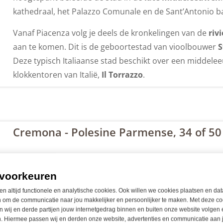
kathedraal, het Palazzo Comunale en de Sant’Antonio bas
Vanaf Piacenza volg je deels de kronkelingen van de
riv
aan te komen. Dit is de geboortestad van vioolbouwer
S
Deze typisch Italiaanse stad beschikt over een middele
klokkentoren van Italië,
Il Torrazzo
.
Cremona - Polesine Parmense, 34 of 5
Je fietst de rivier de Po over, via het fruitdorp Villanova 
het
15e eeuwse Castello di San Pietro
bewonderen. Met 
voorkeuren
Verder richting Sant’Agate. Hier staat de villa van de
Ita
en altijd functionele en analytische cookies. Ook willen we cookies plaatsen en dat
 om de communicatie naar jou makkelijker en persoonlijker te maken. Met deze co
Je overnacht aan de oever van de Po, in een prachtig 
 wij en derde partijen jouw internetgedrag binnen en buiten onze website volgen 
. Hiermee passen wij en derden onze website, advertenties en communicatie aan