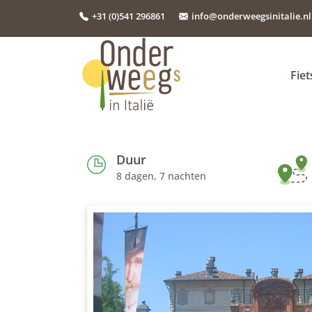
+31 (0)541 296861
info@onderweegsinitalie.nl
Fie
Duur
8 dagen, 7 nachten