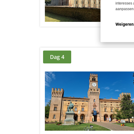
interesses 
aanpassen.
Weigeren
Dag 4