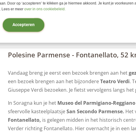
hangen in de kelder de lekkerste billen van Italië, de w
aan. Door op ‘accepteren’ te klikken ga je hiermee akkoord. Je kunt je voorkeuren a
deze ham kun je genieten tijdens het avondeten in het 
 Lees er meer
over in ons cookiebeleid.
Michelinster
.
Accepteren
Polesine Parmense - Fontanellato, 52 
Vandaag breng je eerst een bezoek brengen aan het
gez
een bezoek brengen aan het bijzondere
Teatro Verdi
. 
Giuseppe Verdi bezoeken. Je fietst vervolgens langs he
In Soragna kun je het
Museo del Parmigiano-Reggiano
sfeervolle kasteelplaatsje
San Secondo Parmense.
Het 
Fontanellato,
is gelegen midden in het historisch ce
Verder richting Fontanellato. Hier overnacht je in een la