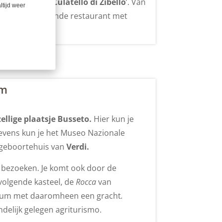
ereldberoemde ‘
Culatello di Zibello
’. Van
ltijd weer
eigen bijbehorende restaurant met
km
ellige plaatsje Busseto.
Hier kun je
Tevens kun je het Museo Nazionale
t geboortehuis van
Verdi.
bezoeken. Je komt ook door de
volgende kasteel, de
Rocca
van
ntrum met daaromheen een gracht
.
ndelijk gelegen agriturismo.