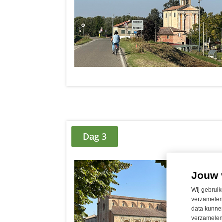
Dag 3
Jouw 
Wij gebruik
verzamelen
data kunnen
verzamelen