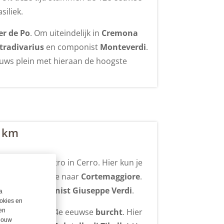
iliek.
ier de Po
. Om uiteindelijk in
Cremona
tradivarius
en componist
Monteverdi
.
euws plein met hieraan de hoogste
0 km
richting San Pietro in Cerro. Hier kun je
een lus fiets je naar
Cortemaggiore
.
liaanse componist Giuseppe Verdi
.
a
okies en
gerestaureerde 14e eeuwse
burcht
. Hier
en
 jouw