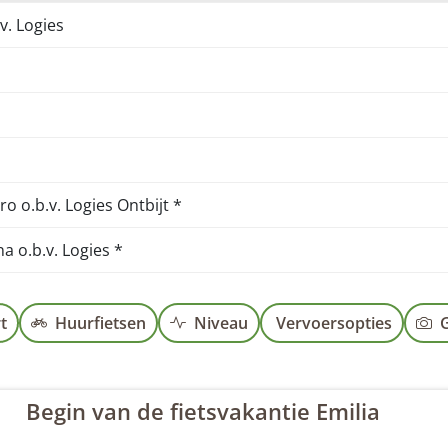
v. Logies
o o.b.v. Logies Ontbijt *
a o.b.v. Logies *
t
Huurfietsen
Niveau
Vervoersopties
G
Begin van de fietsvakantie Emilia