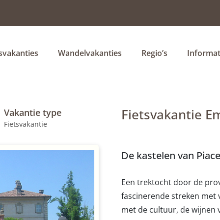
tsvakanties
Wandelvakanties
Regio’s
Informat
Fietsvakantie Em
Vakantie type
Fietsvakantie
De kastelen van Piac
Een trektocht door de pro
fascinerende streken met v
met de cultuur, de wijnen v