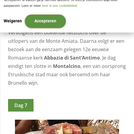
aanpassen. Lees er meer
over in ons cookiebeleid.
en tevens
UNESCO site
Val d’Orcia
. Na San Quirico
d’Orcia breng je eerst een bezoek aan
Bagno
Weigeren
Accepteren
Vignoli
, een dorp met een groot warmwaterbassin.
Vervolgens een boeiende fietstocht over de
uitlopers van de Monte Amiata. Daarna volgt er een
bezoek aan de eenzaam gelegen 12e eeuwse
Romaanse kerk
Abbazia di Sant’Antimo
. Je dag
eindigt ten slotte in
Montalcino
, een van oorsprong
Etruskische stad maar ook beroemd om haar
Brunello wijn.
Dag 7