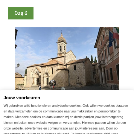
Dag 6
Jouw voorkeuren
Wij gebruiken altijd functionele en analytische cookies. Ook willen we cookies plaatsen
Pienza - Montalcino, 46 of 69 km
en data verzamelen om de communicatie naar jou makkelijker en persoonlijker te
maken. Met deze cookies en data kunnen wij en derde partijen jouw internetgedrag
binnen en buiten onze website volgen en verzamelen. Hiermee passen wij en derden
Deze fietsdag wordt gedomineerd door
onze website, advertenties en communicatie aan jouw interesses aan. Door op
indrukwekkende vergezichten
in het natuurpark
‘accepteren’ te klikken ga je hiermee akkoord. Je kunt je voorkeuren altijd weer