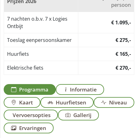
Prijzen 2026
persoon
7 nachten o.b.v. 7 x Logies
€ 1.095,-
Ontbijt
Toeslag eenpersoonskamer
€ 275,-
Huurfiets
€ 165,-
Elektrische fiets
€ 270,-
Programma
Informatie
Kaart
Huurfietsen
Niveau
Vervoersopties
Gallerij
Ervaringen