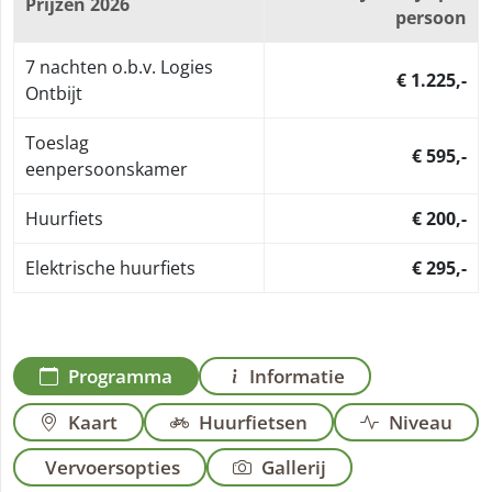
Prijzen 2026
persoon
7 nachten o.b.v. Logies
€ 1.225,-
Ontbijt
Toeslag
€ 595,-
eenpersoonskamer
Huurfiets
€ 200,-
Elektrische huurfiets
€ 295,-
Programma
Informatie
Kaart
Huurfietsen
Niveau
Vervoersopties
Gallerij