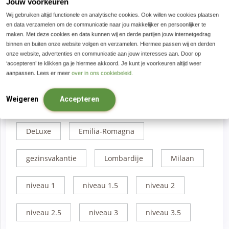
Jouw voorkeuren
Wij gebruiken altijd functionele en analytische cookies. Ook willen we cookies plaatsen
De Marken
Fietsvakantie
en data verzamelen om de communicatie naar jou makkelijker en persoonlijker te
maken. Met deze cookies en data kunnen wij en derde partijen jouw internetgedrag
binnen en buiten onze website volgen en verzamelen. Hiermee passen wij en derden
Wandelvakantie
Friuli
8 dagen
onze website, advertenties en communicatie aan jouw interesses aan. Door op
‘accepteren’ te klikken ga je hiermee akkoord. Je kunt je voorkeuren altijd weer
aanpassen. Lees er meer
over in ons cookiebeleid.
9 tot 13 dagen
standplaats
Weigeren
Accepteren
Comfort
Basilicata
Campanië
DeLuxe
Emilia-Romagna
gezinsvakantie
Lombardije
Milaan
niveau 1
niveau 1.5
niveau 2
niveau 2.5
niveau 3
niveau 3.5