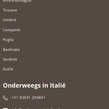
Emilia-Romagna
Toscane
Umbrië
Campanië
Puglia
Basilicata
Sardinië
Sicilië
Onderweegs in Italië
+31 (0)541 296861