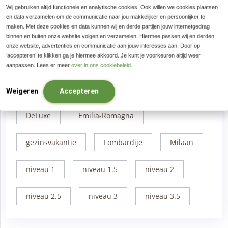
De Marken
Fietsvakantie
Wij gebruiken altijd functionele en analytische cookies. Ook willen we cookies plaatsen
en data verzamelen om de communicatie naar jou makkelijker en persoonlijker te
maken. Met deze cookies en data kunnen wij en derde partijen jouw internetgedrag
Wandelvakantie
Friuli
8 dagen
binnen en buiten onze website volgen en verzamelen. Hiermee passen wij en derden
onze website, advertenties en communicatie aan jouw interesses aan. Door op
‘accepteren’ te klikken ga je hiermee akkoord. Je kunt je voorkeuren altijd weer
9 tot 13 dagen
standplaats
aanpassen. Lees er meer
over in ons cookiebeleid.
Comfort
Basilicata
Campanië
Weigeren
Accepteren
DeLuxe
Emilia-Romagna
gezinsvakantie
Lombardije
Milaan
niveau 1
niveau 1.5
niveau 2
niveau 2.5
niveau 3
niveau 3.5