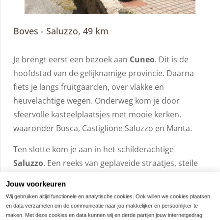
Boves - Saluzzo, 49 km
Je brengt eerst een bezoek aan
Cuneo
. Dit is de
hoofdstad van de gelijknamige provincie. Daarna
fiets je langs fruitgaarden, over vlakke en
heuvelachtige wegen. Onderweg kom je door
sfeervolle kasteelplaatsjes met mooie kerken,
waaronder Busca, Castiglione Saluzzo en Manta.
Ten slotte kom je aan in het schilderachtige
Saluzzo
. Een reeks van geplaveide straatjes, steile
trappen, kerken en elegante paleizen. Het hotel is
Jouw voorkeuren
gelegen aan de rand van het oude centrum.
Wij gebruiken altijd functionele en analytische cookies. Ook willen we cookies plaatsen
en data verzamelen om de communicatie naar jou makkelijker en persoonlijker te
maken. Met deze cookies en data kunnen wij en derde partijen jouw internetgedrag