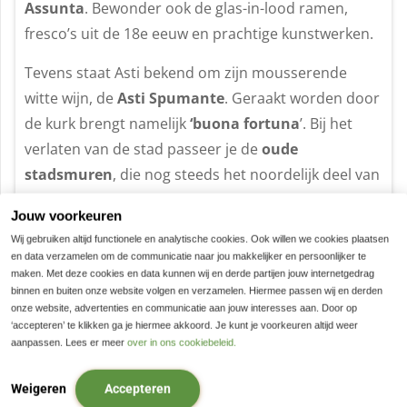
Assunta
. Bewonder ook de glas-in-lood ramen,
fresco’s uit de 18e eeuw en prachtige kunstwerken.
Tevens staat Asti bekend om zijn mousserende
witte wijn, de
Asti Spumante
. Geraakt worden door
de kurk brengt namelijk
‘buona fortuna
’. Bij het
verlaten van de stad passeer je de
oude
stadsmuren
, die nog steeds het noordelijk deel van
Asti omgeven.
Jouw voorkeuren
Na het verlaten van Asti maak je een mooie
Wij gebruiken altijd functionele en analytische cookies. Ook willen we cookies plaatsen
en data verzamelen om de communicatie naar jou makkelijker en persoonlijker te
fietstocht langs verschillende dorpen waarbij je
maken. Met deze cookies en data kunnen wij en derde partijen jouw internetgedrag
meerdere mogelijkheden hebt om een
heerlijke
binnen en buiten onze website volgen en verzamelen. Hiermee passen wij en derden
onze website, advertenties en communicatie aan jouw interesses aan. Door op
Italiaanse lunch
te nemen. Je fiets door natuurrijk
‘accepteren’ te klikken ga je hiermee akkoord. Je kunt je voorkeuren altijd weer
en soms pittig gebied waarbij met namen tijdens de
aanpassen. Lees er meer
over in ons cookiebeleid.
lange tocht enig klimwerk noodzakelijk is.
Weigeren
Accepteren