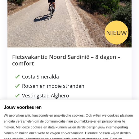
NIEUW
Fietsvakantie Noord Sardinië – 8 dagen –
comfort
Costa Smeralda
Rotsen en mooie stranden
Vestingstad Alghero
Jouw voorkeuren
tot
Wij gebruiken altijd functionele en analytische cookies. Ook willen we cookies plaatsen
en data verzamelen om de communicatie naar jou makkelijker en persoonlijker te
maken. Met deze cookies en data kunnen wij en derde partijen jouw internetgedrag
€ 1275,00
binnen en buiten onze website volgen en verzamelen. Hiermee passen wij en derden
BOEK NU
onze website, advertenties en communicatie aan jouw interesses aan. Door op