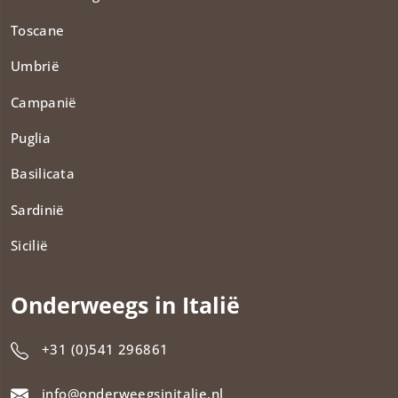
Toscane
Umbrië
Campanië
Puglia
Basilicata
Sardinië
Sicilië
Onderweegs in Italië
+31 (0)541 296861
info@onderweegsinitalie.nl