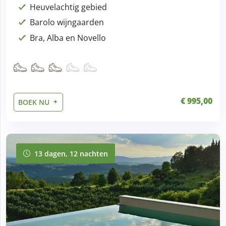
Heuvelachtig gebied
Barolo wijngaarden
Bra, Alba en Novello
€ 995,00
BOEK NU
13 dagen, 12 nachten
13 dagen, 12 nachten