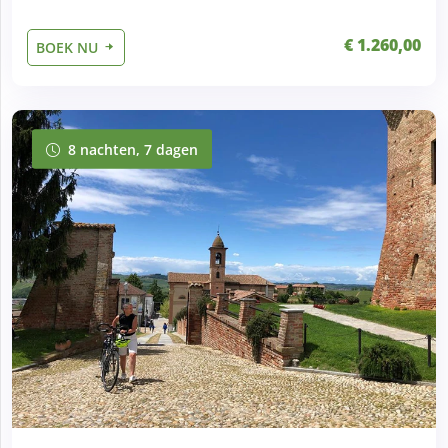
€ 1.260,00
BOEK NU
8 nachten, 7 dagen
8 nachten, 7 dagen