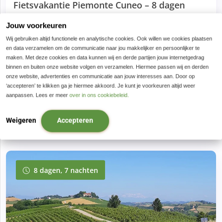
Fietsvakantie Piemonte Cuneo – 8 dagen
Rustige wegen
Jouw voorkeuren
Wij gebruiken altijd functionele en analytische cookies. Ook willen we cookies plaatsen
Vlak en heuvelachtig
en data verzamelen om de communicatie naar jou makkelijker en persoonlijker te
Charmante dorpjes en oude stadjes
maken. Met deze cookies en data kunnen wij en derde partijen jouw internetgedrag
binnen en buiten onze website volgen en verzamelen. Hiermee passen wij en derden
onze website, advertenties en communicatie aan jouw interesses aan. Door op
‘accepteren’ te klikken ga je hiermee akkoord. Je kunt je voorkeuren altijd weer
aanpassen. Lees er meer
over in ons cookiebeleid.
€ 995,00
BOEK NU
Weigeren
Accepteren
8 dagen, 7 nachten
8 dagen, 7 nachten