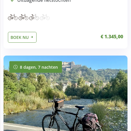
€ 1.345,00
BOEK NU
8 dagen, 7 nachten
8 dagen, 7 nachten