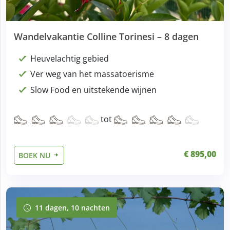
Wandelvakantie Colline Torinesi – 8 dagen
Heuvelachtig gebied
Ver weg van het massatoerisme
Slow Food en uitstekende wijnen
tot
€ 895,00
BOEK NU
11 dagen, 10 nachten
11 dagen, 10 nachten