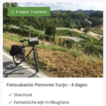
8 dagen, 7 nachten
8 dagen, 7 nachten
Fietsvakantie Piemonte Turijn – 8 dagen
Slow Food
Fantastische wijn in Albugnano