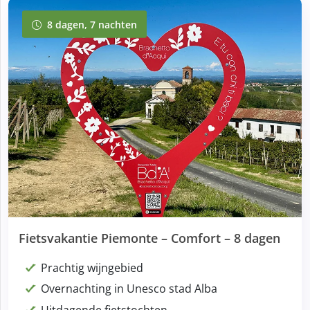
8 dagen, 7 nachten
8 dagen, 7 nachten
Fietsvakantie Piemonte – Comfort – 8 dagen
Prachtig wijngebied
Overnachting in Unesco stad Alba
Uitdagende fietstochten