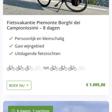
Fietsvakantie Piemonte Borghi dei
Campionissimi – 8 dagen
Persoonlijk en kleinschalig
Gavi wijngebied
Uitdagende fietstochten
tot
€ 1.095,00
BOEK NU
8 dagen, 7 nachten
8 dagen, 7 nachten