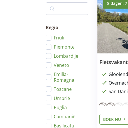
8 dagen, 7
Regio
Friuli
Piemonte
Lombardije
Fietsvakanti
Veneto
Glooiend
Emilia-
Romagna
Overnach
Toscane
San Danie
Umbrië
Puglia
Campanië
BOEK NU
Basilicata