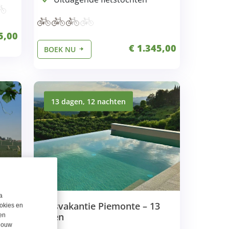
5,00
€ 1.345,00
BOEK NU
13 dagen, 12 nachten
a
neo
Fietsvakantie Piemonte – 13
okies en
dagen
en
 jouw