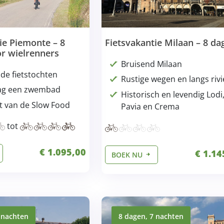
ie Piemonte – 8
Fietsvakantie Milaan – 8 da
r wielrenners
Bruisend Milaan
de fietstochten
Rustige wegen en langs riv
dag een zwembad
Historisch en levendig Lodi
 van de Slow Food
Pavia en Crema
tot
€ 1.095,00
€ 1.14
BOEK NU
 nachten
8 dagen, 7 nachten