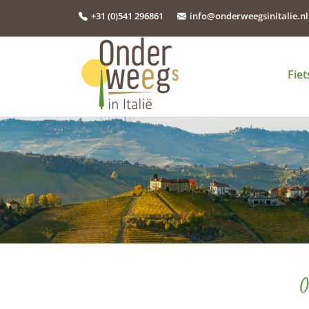
+31 (0)541 296861
info@onderweegsinitalie.nl
Fie
O