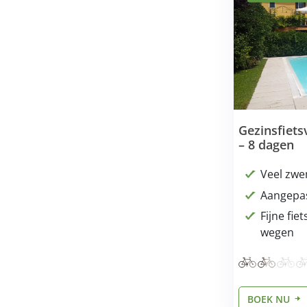
Gezinsfiets
– 8 dagen
Veel zw
Aangepas
Fijne fie
wegen
BOEK NU