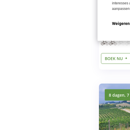
interesses 
Rustige 
aanpassen.
Vlak en 
Charmant
Weigeren
stadjes
BOEK NU
8 dagen, 7