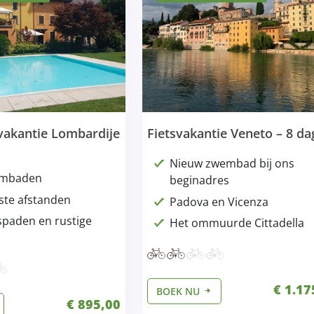
vakantie Lombardije
Fietsvakantie Veneto – 8 d
Nieuw zwembad bij ons
embaden
beginadres
te afstanden
Padova en Vicenza
tspaden en rustige
Het ommuurde Cittadella
€ 1.17
BOEK NU
€ 895,00