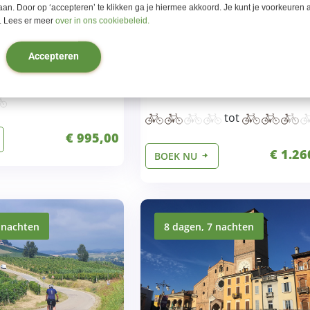
aan. Door op ‘accepteren’ te klikken ga je hiermee akkoord. Je kunt je voorkeuren a
wegen
Rustige wegen
 Lees er meer
over in ons cookiebeleid.
heuvelachtig
Charmante dorpjes en oud
stadjes
e dorpjes en oude
Accepteren
Extra dagen met heerlijke
rondritten
tot
€ 995,00
€ 1.26
BOEK NU
 nachten
8 dagen, 7 nachten