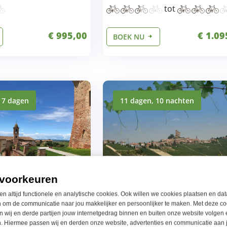
tot
€ 995,00
€ 1.09
BOEK NU
 7 dagen
11 dagen, 10 nachten
voorkeuren
en altijd functionele en analytische cookies. Ook willen we cookies plaatsen en dat
tie Piemonte Cuneo
Fietsvakantie Piemonte Cu
 om de communicatie naar jou makkelijker en persoonlijker te maken. Met deze co
– 11 dagen
 wij en derde partijen jouw internetgedrag binnen en buiten onze website volgen 
. Hiermee passen wij en derden onze website, advertenties en communicatie aan