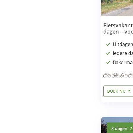
Fietsvakant
dagen – voo
Uitdagen
Iedere 
Bakermat
BOEK NU
8 dagen, 7