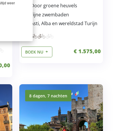
ltijd weer
Door groene heuvels
e
Fijne zwembaden
Asti, Alba en wereldstad Turijn
€ 1.575,00
BOEK NU
0,00
8 dagen, 7 nachten