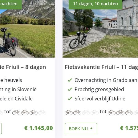
 nachten
11 dagen, 10 nachten
e Friuli – 8 dagen
Fietsvakantie Friuli – 11 da
e heuvels
Overnachting in Grado aan
ting in Slovenië
Prachtig grensgebied
le en Cividale
Sfeervol verblijf Udine
tot
tot
€ 1.145,00
€ 1.57
BOEK NU