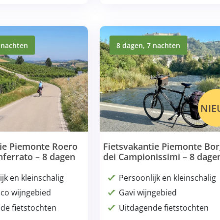
 nachten
8 dagen, 7 nachten
NI
tie Piemonte Roero
Fietsvakantie Piemonte Bor
ferrato – 8 dagen
dei Campionissimi – 8 dage
jk en kleinschalig
Persoonlijk en kleinschalig
co wijngebied
Gavi wijngebied
de fietstochten
Uitdagende fietstochten