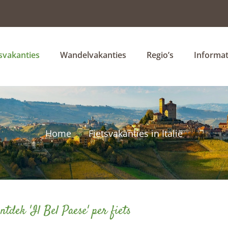
tsvakanties
Wandelvakanties
Regio’s
Informat
Home
Fietsvakanties in Italië
ntdek 'Il Bel Paese' per fiets